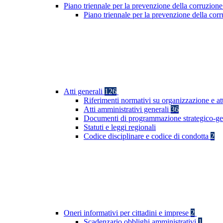
Piano triennale per la prevenzione della corruzione
Piano triennale per la prevenzione della co
Atti generali
126
Riferimenti normativi su organizzazione e at
Atti amministrativi generali
36
Documenti di programmazione strategico-ge
Statuti e leggi regionali
Codice disciplinare e codice di condotta
2
Oneri informativi per cittadini e imprese
2
Scadenzario obblighi amministrativi
1