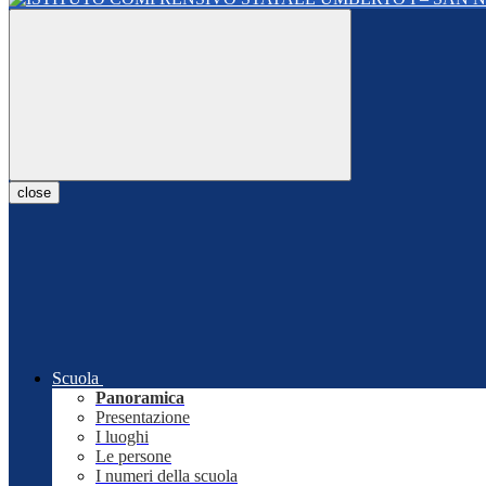
close
Scuola
Panoramica
Presentazione
I luoghi
Le persone
I numeri della scuola