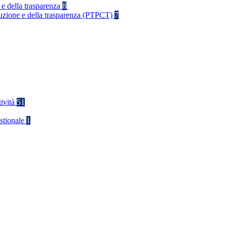
 e della trasparenza
8
rruzione e della trasparenza (PTPCT)
7
tività
51
stionale
1