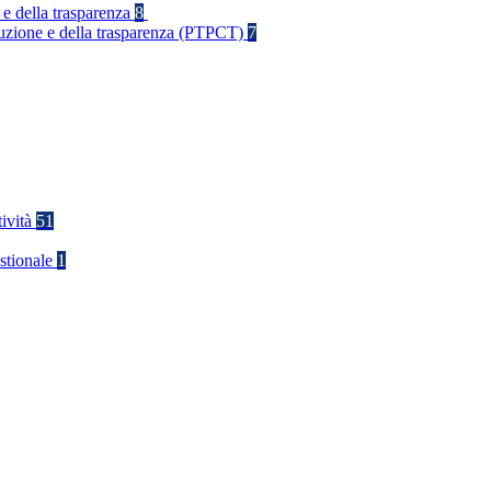
 e della trasparenza
8
rruzione e della trasparenza (PTPCT)
7
tività
51
stionale
1