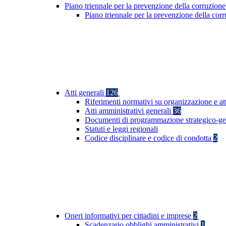
Piano triennale per la prevenzione della corruzione
Piano triennale per la prevenzione della co
Atti generali
126
Riferimenti normativi su organizzazione e at
Atti amministrativi generali
36
Documenti di programmazione strategico-ge
Statuti e leggi regionali
Codice disciplinare e codice di condotta
2
Oneri informativi per cittadini e imprese
2
Scadenzario obblighi amministrativi
1