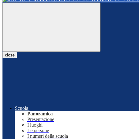
close
Scuola
Panoramica
Presentazione
I luoghi
Le persone
I numeri della scuola