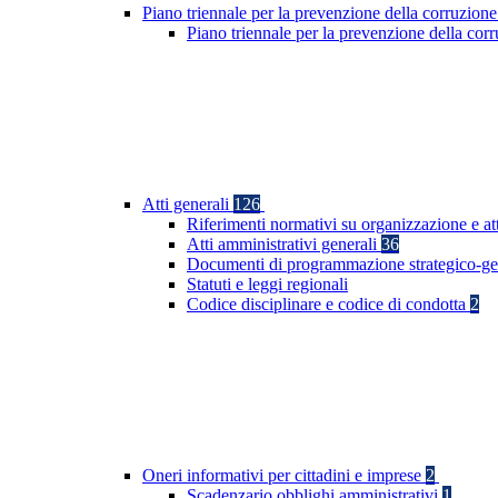
Piano triennale per la prevenzione della corruzione
Piano triennale per la prevenzione della co
Atti generali
126
Riferimenti normativi su organizzazione e at
Atti amministrativi generali
36
Documenti di programmazione strategico-ge
Statuti e leggi regionali
Codice disciplinare e codice di condotta
2
Oneri informativi per cittadini e imprese
2
Scadenzario obblighi amministrativi
1