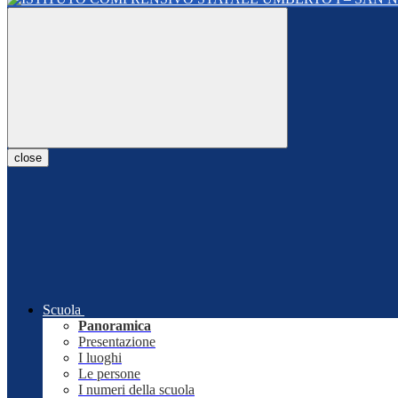
close
Scuola
Panoramica
Presentazione
I luoghi
Le persone
I numeri della scuola