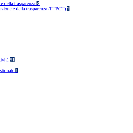
 e della trasparenza
8
rruzione e della trasparenza (PTPCT)
7
tività
51
stionale
1