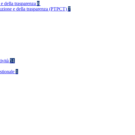
 e della trasparenza
8
rruzione e della trasparenza (PTPCT)
7
tività
51
stionale
1