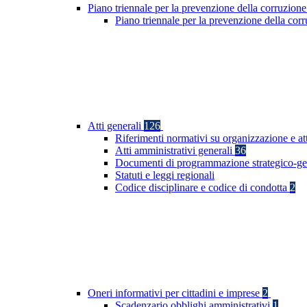
Piano triennale per la prevenzione della corruzione
Piano triennale per la prevenzione della co
Atti generali
126
Riferimenti normativi su organizzazione e at
Atti amministrativi generali
36
Documenti di programmazione strategico-ge
Statuti e leggi regionali
Codice disciplinare e codice di condotta
2
Oneri informativi per cittadini e imprese
2
Scadenzario obblighi amministrativi
1