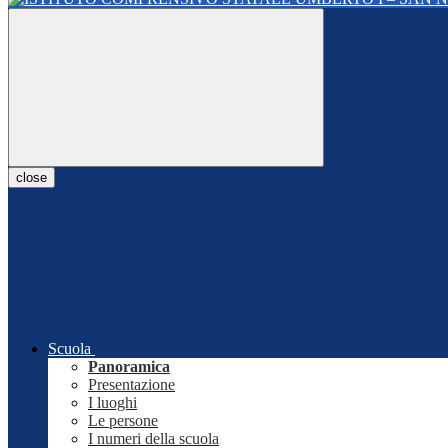
close
Scuola
Panoramica
Presentazione
I luoghi
Le persone
I numeri della scuola