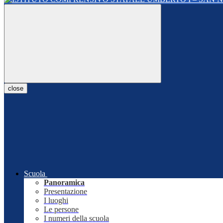
close
Scuola
Panoramica
Presentazione
I luoghi
Le persone
I numeri della scuola