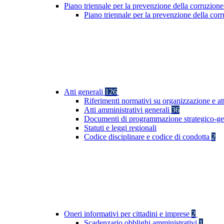
Piano triennale per la prevenzione della corruzione
Piano triennale per la prevenzione della co
Atti generali
126
Riferimenti normativi su organizzazione e at
Atti amministrativi generali
36
Documenti di programmazione strategico-ge
Statuti e leggi regionali
Codice disciplinare e codice di condotta
2
Oneri informativi per cittadini e imprese
2
Scadenzario obblighi amministrativi
1