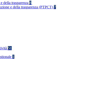
 e della trasparenza
8
rruzione e della trasparenza (PTPCT)
7
tività
51
stionale
1