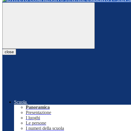
close
Scuola
Panoramica
Presentazione
I luoghi
Le persone
I numeri della scuola