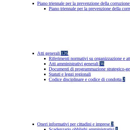
Piano triennale per la prevenzione della corruzione
Piano triennale per la prevenzione della co
Atti generali
126
Riferimenti normativi su organizzazione e at
Atti amministrativi generali
36
Documenti di programmazione strategico-ge
Statuti e leggi regionali
Codice disciplinare e codice di condotta
2
Oneri informativi per cittadini e imprese
2
Scadenzario obblighi amministrativi
1