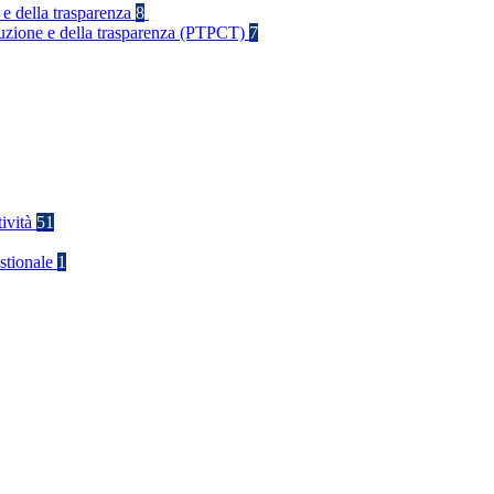
 e della trasparenza
8
rruzione e della trasparenza (PTPCT)
7
tività
51
stionale
1