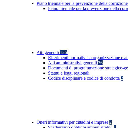
Piano triennale per la prevenzione della corruzione
Piano triennale per la prevenzione della co
Atti generali
126
Riferimenti normativi su organizzazione e at
Atti amministrativi generali
36
Documenti di programmazione strategico-ge
Statuti e leggi regionali
Codice disciplinare e codice di condotta
2
Oneri informativi per cittadini e imprese
2
Scadenzario obblighi amministrativi
1