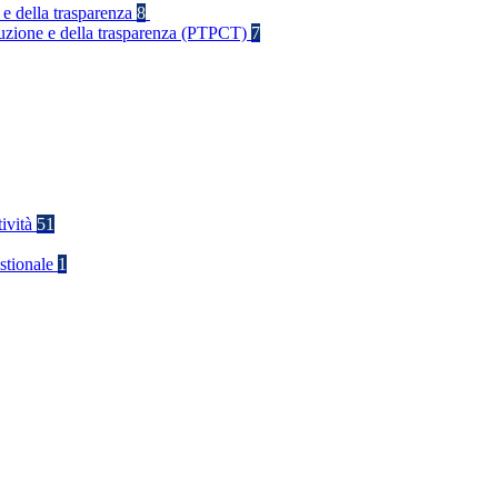
 e della trasparenza
8
rruzione e della trasparenza (PTPCT)
7
tività
51
stionale
1