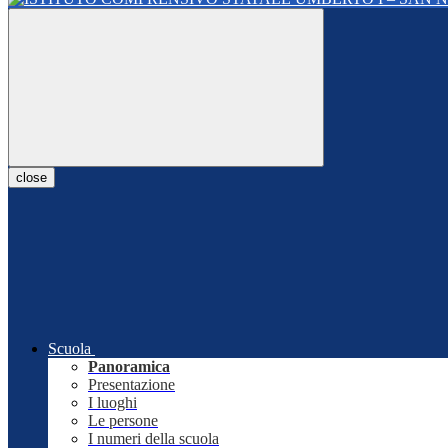
close
Scuola
Panoramica
Presentazione
I luoghi
Le persone
I numeri della scuola