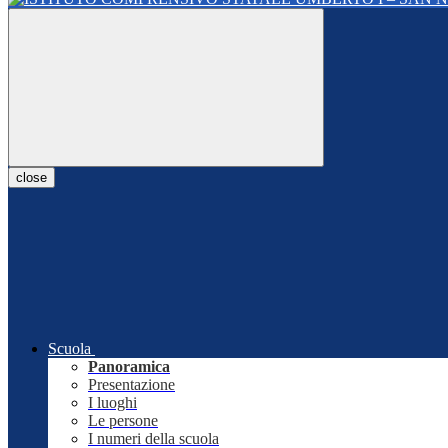
close
Scuola
Panoramica
Presentazione
I luoghi
Le persone
I numeri della scuola