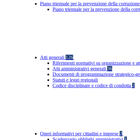
Piano triennale per la prevenzione della corruzione
Piano triennale per la prevenzione della co
Atti generali
126
Riferimenti normativi su organizzazione e at
Atti amministrativi generali
36
Documenti di programmazione strategico-ge
Statuti e leggi regionali
Codice disciplinare e codice di condotta
2
Oneri informativi per cittadini e imprese
2
Scadenzario obblighi amministrativi
1