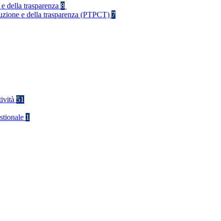
 e della trasparenza
8
rruzione e della trasparenza (PTPCT)
7
tività
51
stionale
1