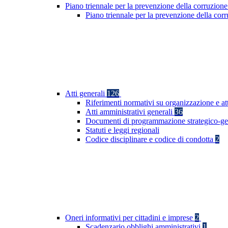
Piano triennale per la prevenzione della corruzione
Piano triennale per la prevenzione della co
Atti generali
126
Riferimenti normativi su organizzazione e at
Atti amministrativi generali
36
Documenti di programmazione strategico-ge
Statuti e leggi regionali
Codice disciplinare e codice di condotta
2
Oneri informativi per cittadini e imprese
2
Scadenzario obblighi amministrativi
1