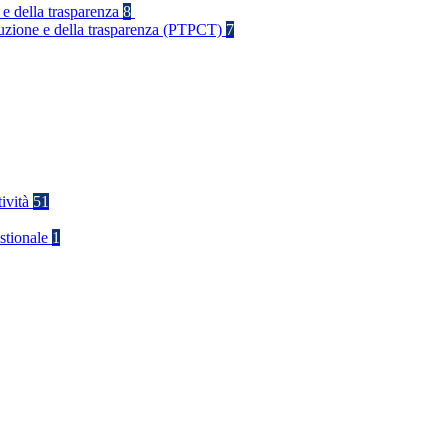
 e della trasparenza
8
rruzione e della trasparenza (PTPCT)
7
tività
51
stionale
1