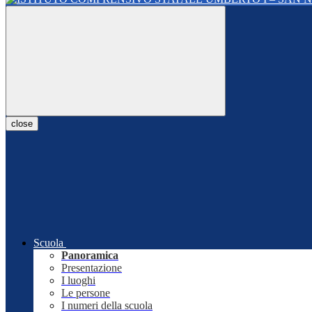
close
Scuola
Panoramica
Presentazione
I luoghi
Le persone
I numeri della scuola