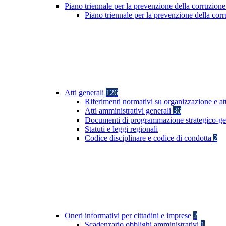
Piano triennale per la prevenzione della corruzione
Piano triennale per la prevenzione della co
Atti generali
126
Riferimenti normativi su organizzazione e at
Atti amministrativi generali
36
Documenti di programmazione strategico-ge
Statuti e leggi regionali
Codice disciplinare e codice di condotta
2
Oneri informativi per cittadini e imprese
2
Scadenzario obblighi amministrativi
1