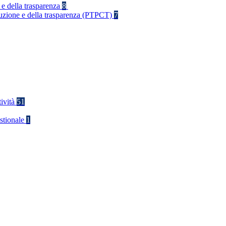
 e della trasparenza
8
rruzione e della trasparenza (PTPCT)
7
tività
51
stionale
1