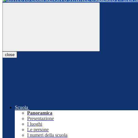
close
Scuola
Panoramica
Presentazione
I luoghi
Le persone
I numeri della scuola