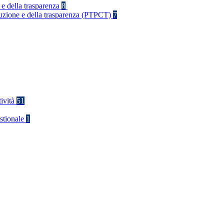
 e della trasparenza
8
rruzione e della trasparenza (PTPCT)
7
tività
51
stionale
1