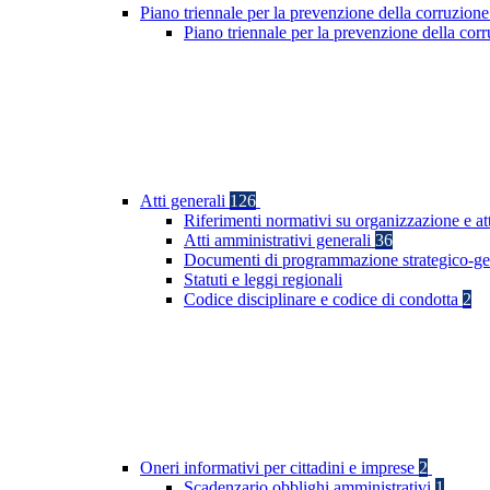
Piano triennale per la prevenzione della corruzione
Piano triennale per la prevenzione della co
Atti generali
126
Riferimenti normativi su organizzazione e at
Atti amministrativi generali
36
Documenti di programmazione strategico-ge
Statuti e leggi regionali
Codice disciplinare e codice di condotta
2
Oneri informativi per cittadini e imprese
2
Scadenzario obblighi amministrativi
1