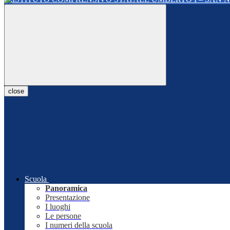
close
Scuola
Panoramica
Presentazione
I luoghi
Le persone
I numeri della scuola