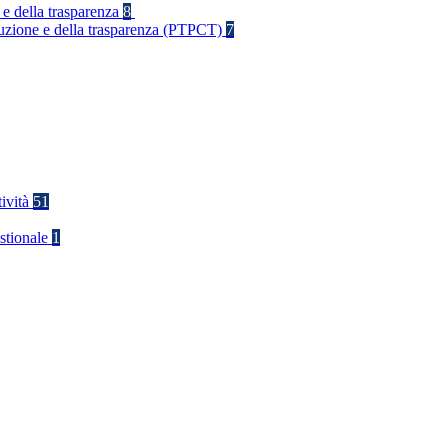
 e della trasparenza
8
rruzione e della trasparenza (PTPCT)
7
tività
51
stionale
1