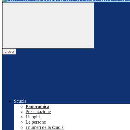
close
Scuola
Panoramica
Presentazione
I luoghi
Le persone
I numeri della scuola