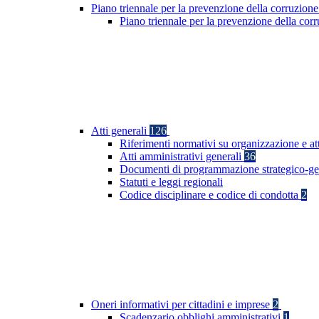
Piano triennale per la prevenzione della corruzione
Piano triennale per la prevenzione della co
Atti generali
126
Riferimenti normativi su organizzazione e at
Atti amministrativi generali
36
Documenti di programmazione strategico-ge
Statuti e leggi regionali
Codice disciplinare e codice di condotta
2
Oneri informativi per cittadini e imprese
2
Scadenzario obblighi amministrativi
1