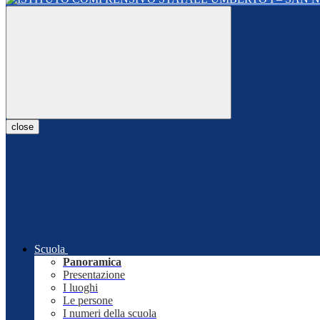
close
Scuola
Panoramica
Presentazione
I luoghi
Le persone
I numeri della scuola