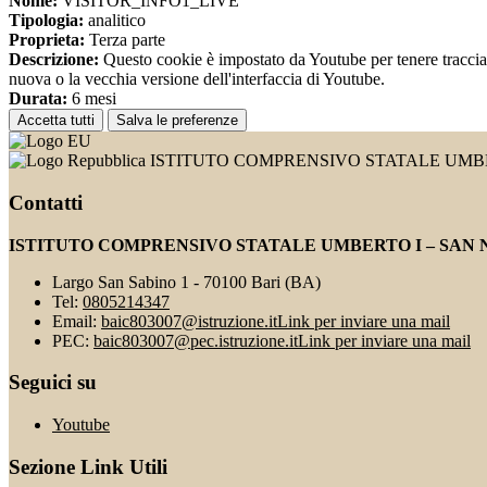
Nome:
VISITOR_INFO1_LIVE
Tipologia:
analitico
Proprieta:
Terza parte
Descrizione:
Questo cookie è impostato da Youtube per tenere traccia de
nuova o la vecchia versione dell'interfaccia di Youtube.
Durata:
6 mesi
Accetta tutti
Salva le preferenze
ISTITUTO COMPRENSIVO STATALE UMBE
Contatti
ISTITUTO COMPRENSIVO STATALE UMBERTO I – SAN 
Largo San Sabino 1 - 70100 Bari (BA)
Tel:
0805214347
Email:
baic803007@istruzione.it
Link per inviare una mail
PEC:
baic803007@pec.istruzione.it
Link per inviare una mail
Seguici su
Youtube
Sezione Link Utili