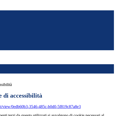
sibilità
 di accessibilità
v.it/view/0edb60b3-3546-485c-b0d0-5f819c87a8e3
menti terzi da questo utilizzati si avvalgono di cookie necessari al