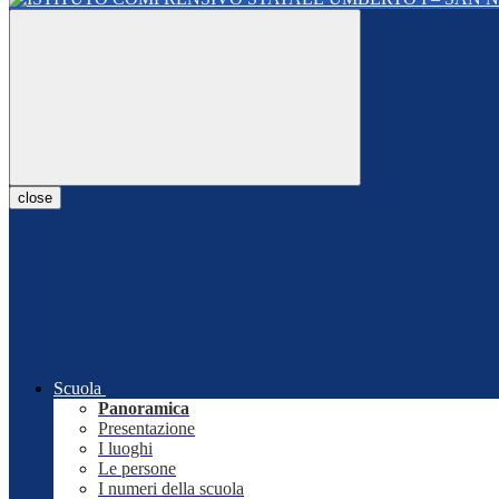
close
Scuola
Panoramica
Presentazione
I luoghi
Le persone
I numeri della scuola