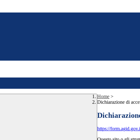
Home
>
Dichiarazione di acces
Dichiarazione
https://form.agid.go
Questo sito o gli stru