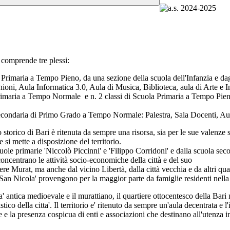
 comprende tre plessi:
 Primaria a Tempo Pieno, da una sezione della scuola dell'Infanzia e dagl
oni, Aula Informatica 3.0, Aula di Musica, Biblioteca, aula di Arte e
 Primaria a Tempo Normale e n. 2 classi di Scuola Primaria a Tempo Pien
 Secondaria di Primo Grado a Tempo Normale: Palestra, Sala Docenti, A
o storico di Bari è ritenuta da sempre una risorsa, sia per le sue valenze s
 si mette a disposizione del territorio.
ole primarie 'Niccolò Piccinni' e 'Filippo Corridoni' e dalla scuola seco
 concentrano le attività socio-economiche della città e del suo
 Murat, ma anche dal vicino Libertà, dalla città vecchia e da altri quarti
San Nicola' provengono per la maggior parte da famiglie residenti nella c
tta' antica medioevale e il murattiano, il quartiere ottocentesco della Bari
stico della citta'. Il territorio e' ritenuto da sempre un'aula decentrata e l
e e la presenza cospicua di enti e associazioni che destinano all'utenza in