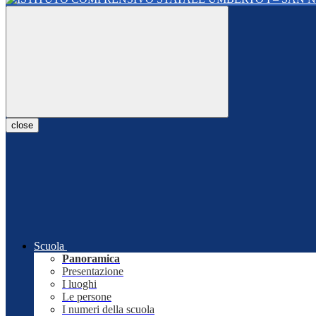
close
Scuola
Panoramica
Presentazione
I luoghi
Le persone
I numeri della scuola