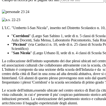
L'I.C. "Umberto I-San Nicola", inserito nel Distretto Scolastico n. 10,
"
Corridoni
" (Largo San Sabino 1, sede di n. 5 classi di Scuola
Aula Docenti, Sala Mensa, Laboratorio Psicomotorio, Sala Riuni
"
Piccinni
" (via Carducci n. 10, sede di n. 25 classi di Scuola
Scientifico)
"
San Nicola
" (Largo Urbano II, sede di n. 4 classi di Scuola
La collocazione dell'istituto soprattutto dei due plessi ubicati nel centr
ed associazioni culturali che collaborano attivamente con la scuola, che
L'Istituto è composto da una sezione della scuola dell'Infanzia e da scu
centro della città di Bari in una zona ad alta densità abitativa, dove si
hinterland. Gli alunni di questo plesso provengono non solo dal quartiere
frequentano i plessi 'Corridoni' e la scuola secondaria di primo grado '
Le scuole dell'istituto,essendo ubicate nel centro storico di Bari (la ci
vista culturale, in cui e' presente il piu' cospicuo patrimonio storico arti
istituzioni presenti. La valorizzazione del patrimonio storico e cultural
arricchiscono il bagaglio esperienziale degli alunni.