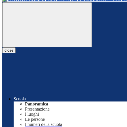
close
Scuola
Panoramica
Presentazione
I luoghi
Le persone
I numeri della scuola