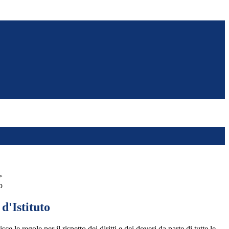
>
o
d'Istituto
e le regole per il rispetto dei diritti e dei doveri da parte di tutte le