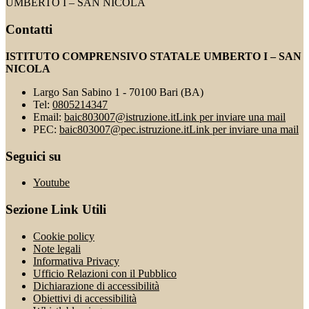
UMBERTO I – SAN NICOLA
Contatti
ISTITUTO COMPRENSIVO STATALE UMBERTO I – SAN
NICOLA
Largo San Sabino 1 - 70100 Bari (BA)
Tel:
0805214347
Email:
baic803007@istruzione.it
Link per inviare una mail
PEC:
baic803007@pec.istruzione.it
Link per inviare una mail
Seguici su
Youtube
Sezione Link Utili
Cookie policy
Note legali
Informativa Privacy
Ufficio Relazioni con il Pubblico
Dichiarazione di accessibilità
Obiettivi di accessibilità