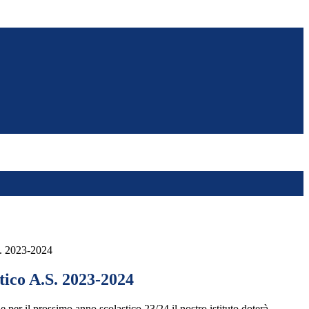
S. 2023-2024
tico A.S. 2023-2024
per il prossimo anno scolastico 23/24 il nostro istituto doterà