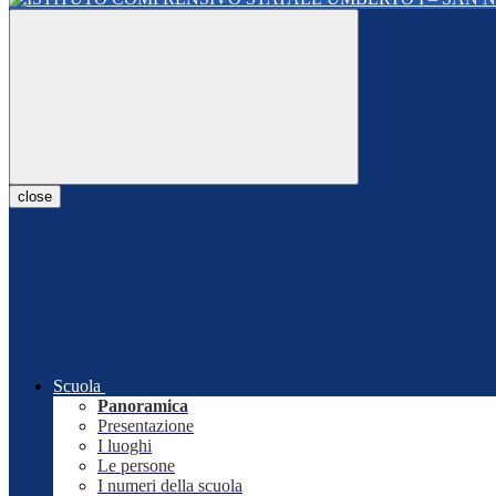
close
Scuola
Panoramica
Presentazione
I luoghi
Le persone
I numeri della scuola