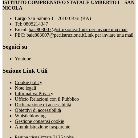
ISTITUTO COMPRENSIVO STATALE UMBERTO I – SAN
NICOLA
Largo San Sabino 1 - 70100 Bari (BA)
Tel:
0805214347
Email:
baic803007@istruzione.it
Link per inviare una mail
PEC:
baic803007@pec.istruzione.it
Link per inviare una mail
Seguici su
Youtube
Sezione Link Utili
Cookie policy
Note legali
Informativa Privacy
Ufficio Relazioni con il Pubblico
Dichiarazione di accessibilità
Obiettivi di accessibilità
Whistleblowing
Gestione consensi cookie
Amministrazione trasparente
Pagina visualizzata
3125
volte