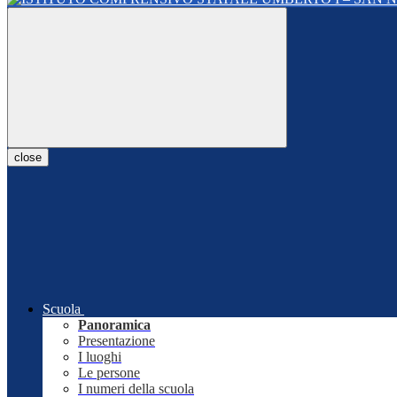
close
Scuola
Panoramica
Presentazione
I luoghi
Le persone
I numeri della scuola