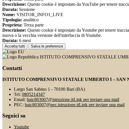
Descrizione:
Questo cookie è impostato da YouTube per tenere traccia 
Durata:
Sessione
Nome:
VISITOR_INFO1_LIVE
Tipologia:
analitico
Proprieta:
Terza parte
Descrizione:
Questo cookie è impostato da Youtube per tenere traccia de
nuova o la vecchia versione dell'interfaccia di Youtube.
Durata:
6 mesi
Accetta tutti
Salva le preferenze
ISTITUTO COMPRENSIVO STATALE UMBE
Contatti
ISTITUTO COMPRENSIVO STATALE UMBERTO I – SAN 
Largo San Sabino 1 - 70100 Bari (BA)
Tel:
0805214347
Email:
baic803007@istruzione.it
Link per inviare una mail
PEC:
baic803007@pec.istruzione.it
Link per inviare una mail
Seguici su
Youtube