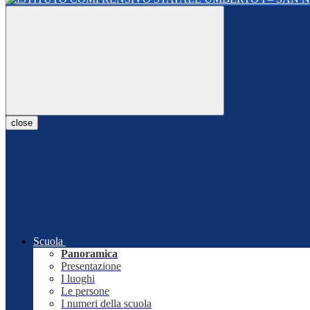
close
Scuola
Panoramica
Presentazione
I luoghi
Le persone
I numeri della scuola