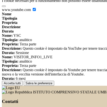
I cookie necessari per il funzionamento non possono essere disabilitati.
www.youtube.com
Nome
Tipologia
Proprieta
Descrizione
Durata
Nome:
YSC
Tipologia:
analitico
Proprieta:
Terza parte
Descrizione:
Questo cookie è impostato da YouTube per tenere traccia 
Durata:
Sessione
Nome:
VISITOR_INFO1_LIVE
Tipologia:
analitico
Proprieta:
Terza parte
Descrizione:
Questo cookie è impostato da Youtube per tenere traccia de
nuova o la vecchia versione dell'interfaccia di Youtube.
Durata:
6 mesi
Accetta tutti
Salva le preferenze
ISTITUTO COMPRENSIVO STATALE UMBE
Contatti