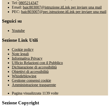
Tel:
0805214347
Email:
baic803007@istruzione.it
Link per inviare una mail
PEC:
baic803007@pec.istruzione.it
Link per inviare una mail
Seguici su
Youtube
Sezione Link Utili
Cookie policy
Note legali
Informativa Privacy
Ufficio Relazioni con il Pubblico
Dichiarazione di accessibilità
Obiettivi di accessibilità
Whistleblowing
Gestione consensi cookie
Amministrazione trasparente
Pagina visualizzata
1139
volte
Sezione Copyright