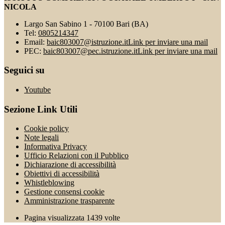
NICOLA
Largo San Sabino 1 - 70100 Bari (BA)
Tel:
0805214347
Email:
baic803007@istruzione.it
Link per inviare una mail
PEC:
baic803007@pec.istruzione.it
Link per inviare una mail
Seguici su
Youtube
Sezione Link Utili
Cookie policy
Note legali
Informativa Privacy
Ufficio Relazioni con il Pubblico
Dichiarazione di accessibilità
Obiettivi di accessibilità
Whistleblowing
Gestione consensi cookie
Amministrazione trasparente
Pagina visualizzata
1439
volte