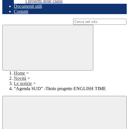
I progetti delle classi
Documenti utili
Contatti
Campo di ricerca per le pagine del sito
Home
>
Novità
>
Le notizie
>
“Agenda SUD” -Titolo progetto ENGLISH TIME