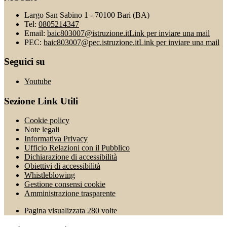
Largo San Sabino 1 - 70100 Bari (BA)
Tel:
0805214347
Email:
baic803007@istruzione.it
Link per inviare una mail
PEC:
baic803007@pec.istruzione.it
Link per inviare una mail
Seguici su
Youtube
Sezione Link Utili
Cookie policy
Note legali
Informativa Privacy
Ufficio Relazioni con il Pubblico
Dichiarazione di accessibilità
Obiettivi di accessibilità
Whistleblowing
Gestione consensi cookie
Amministrazione trasparente
Pagina visualizzata
280
volte