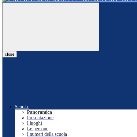
close
Scuola
Panoramica
Presentazione
I luoghi
Le persone
I numeri della scuola