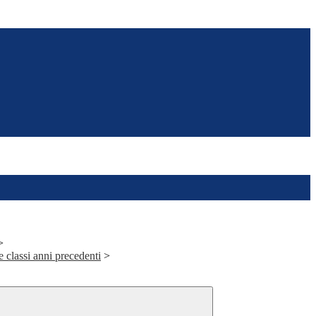
>
e classi anni precedenti
>