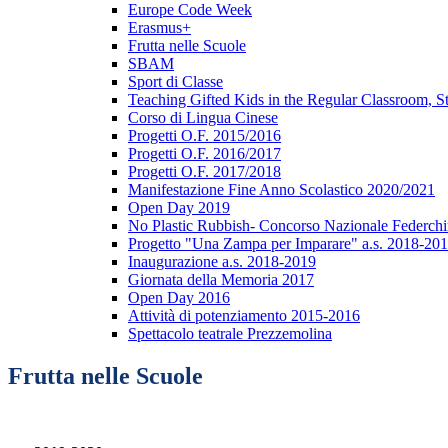
Europe Code Week
Erasmus+
Frutta nelle Scuole
SBAM
Sport di Classe
Teaching Gifted Kids in the Regular Classroom, 
Corso di Lingua Cinese
Progetti O.F. 2015/2016
Progetti O.F. 2016/2017
Progetti O.F. 2017/2018
Manifestazione Fine Anno Scolastico 2020/2021
Open Day 2019
No Plastic Rubbish- Concorso Nazionale Federchi
Progetto "Una Zampa per Imparare" a.s. 2018-20
Inaugurazione a.s. 2018-2019
Giornata della Memoria 2017
Open Day 2016
Attività di potenziamento 2015-2016
Spettacolo teatrale Prezzemolina
Frutta nelle Scuole