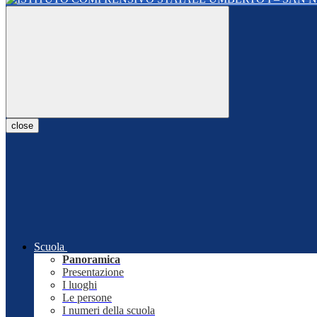
close
Scuola
Panoramica
Presentazione
I luoghi
Le persone
I numeri della scuola