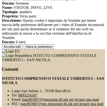
Durata:
Sessione
Nome:
VISITOR_INFO1_LIVE
Tipologia:
analitico
Proprieta:
Terza parte
Descrizione:
Questo cookie è impostato da Youtube per tenere
traccia delle preferenze dell'utente per i video di Youtube incorporati
nei siti; può anche determinare se il visitatore del sito web sta
utilizzando la nuova o la vecchia versione dell'interfaccia di
Youtube.
Durata:
6 mesi
Accetta tutti
Salva le preferenze
ISTITUTO COMPRENSIVO STATALE
UMBERTO I – SAN NICOLA
Contatti
ISTITUTO COMPRENSIVO STATALE UMBERTO I – SAN
NICOLA
Largo San Sabino 1 - 70100 Bari (BA)
Tel:
0805214347
Email:
baic803007@istruzione.it
Link per inviare una mail
PEC:
baic803007@pec.istruzione.it
Link per inviare una mail