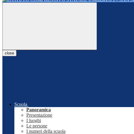
close
Scuola
Panoramica
Presentazione
I luoghi
Le persone
I numeri della scuola