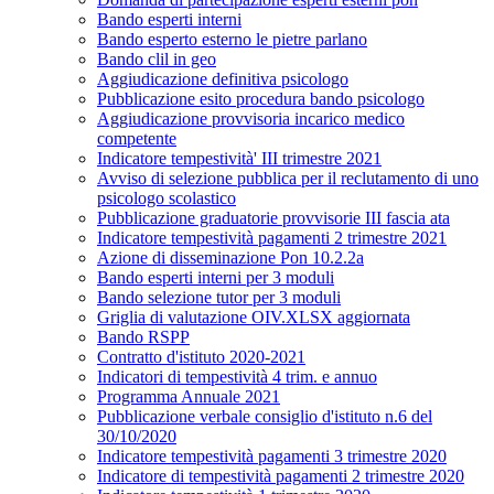
Bando esperti interni
Bando esperto esterno le pietre parlano
Bando clil in geo
Aggiudicazione definitiva psicologo
Pubblicazione esito procedura bando psicologo
Aggiudicazione provvisoria incarico medico
competente
Indicatore tempestività' III trimestre 2021
Avviso di selezione pubblica per il reclutamento di uno
psicologo scolastico
Pubblicazione graduatorie provvisorie III fascia ata
Indicatore tempestività pagamenti 2 trimestre 2021
Azione di disseminazione Pon 10.2.2a
Bando esperti interni per 3 moduli
Bando selezione tutor per 3 moduli
Griglia di valutazione OIV.XLSX aggiornata
Bando RSPP
Contratto d'istituto 2020-2021
Indicatori di tempestività 4 trim. e annuo
Programma Annuale 2021
Pubblicazione verbale consiglio d'istituto n.6 del
30/10/2020
Indicatore tempestività pagamenti 3 trimestre 2020
Indicatore di tempestività pagamenti 2 trimestre 2020