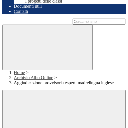
I progetti delle classi
Documenti utili
Contatti
Campo di ricerca per le pagine del sito
Home
>
Archivio Albo Online
>
Aggiudicazione provvisoria esperti madrelingua inglese