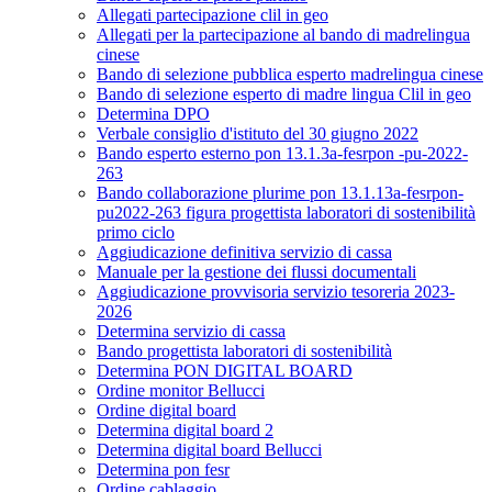
Allegati partecipazione clil in geo
Allegati per la partecipazione al bando di madrelingua
cinese
Bando di selezione pubblica esperto madrelingua cinese
Bando di selezione esperto di madre lingua Clil in geo
Determina DPO
Verbale consiglio d'istituto del 30 giugno 2022
Bando esperto esterno pon 13.1.3a-fesrpon -pu-2022-
263
Bando collaborazione plurime pon 13.1.13a-fesrpon-
pu2022-263 figura progettista laboratori di sostenibilità
primo ciclo
Aggiudicazione definitiva servizio di cassa
Manuale per la gestione dei flussi documentali
Aggiudicazione provvisoria servizio tesoreria 2023-
2026
Determina servizio di cassa
Bando progettista laboratori di sostenibilità
Determina PON DIGITAL BOARD
Ordine monitor Bellucci
Ordine digital board
Determina digital board 2
Determina digital board Bellucci
Determina pon fesr
Ordine cablaggio