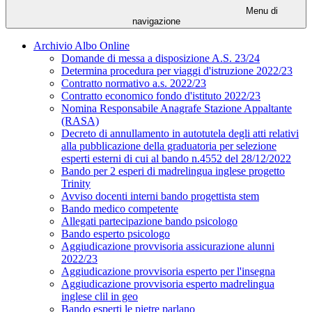
Menu di
navigazione
Archivio Albo Online
Domande di messa a disposizione A.S. 23/24
Determina procedura per viaggi d'istruzione 2022/23
Contratto normativo a.s. 2022/23
Contratto economico fondo d'istituto 2022/23
Nomina Responsabile Anagrafe Stazione Appaltante
(RASA)
Decreto di annullamento in autotutela degli atti relativi
alla pubblicazione della graduatoria per selezione
esperti esterni di cui al bando n.4552 del 28/12/2022
Bando per 2 esperi di madrelingua inglese progetto
Trinity
Avviso docenti interni bando progettista stem
Bando medico competente
Allegati partecipazione bando psicologo
Bando esperto psicologo
Aggiudicazione provvisoria assicurazione alunni
2022/23
Aggiudicazione provvisoria esperto per l'insegna
Aggiudicazione provvisoria esperto madrelingua
inglese clil in geo
Bando esperti le pietre parlano