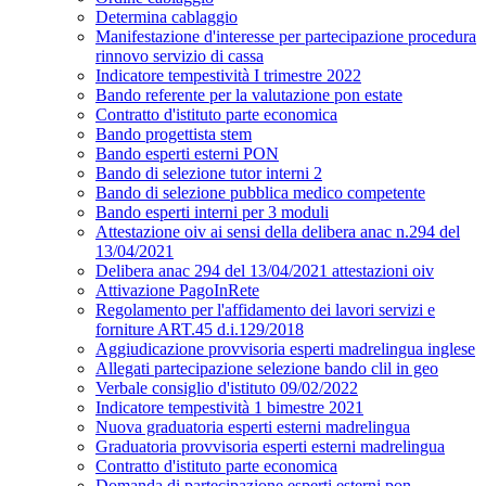
Determina cablaggio
Manifestazione d'interesse per partecipazione procedura
rinnovo servizio di cassa
Indicatore tempestività I trimestre 2022
Bando referente per la valutazione pon estate
Contratto d'istituto parte economica
Bando progettista stem
Bando esperti esterni PON
Bando di selezione tutor interni 2
Bando di selezione pubblica medico competente
Bando esperti interni per 3 moduli
Attestazione oiv ai sensi della delibera anac n.294 del
13/04/2021
Delibera anac 294 del 13/04/2021 attestazioni oiv
Attivazione PagoInRete
Regolamento per l'affidamento dei lavori servizi e
forniture ART.45 d.i.129/2018
Aggiudicazione provvisoria esperti madrelingua inglese
Allegati partecipazione selezione bando clil in geo
Verbale consiglio d'istituto 09/02/2022
Indicatore tempestività 1 bimestre 2021
Nuova graduatoria esperti esterni madrelingua
Graduatoria provvisoria esperti esterni madrelingua
Contratto d'istituto parte economica
Domanda di partecipazione esperti esterni pon