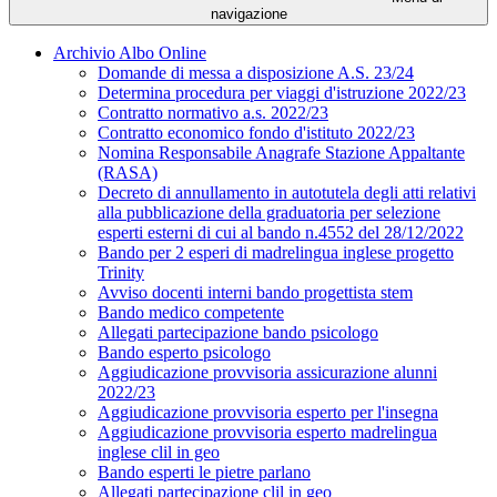
navigazione
Archivio Albo Online
Domande di messa a disposizione A.S. 23/24
Determina procedura per viaggi d'istruzione 2022/23
Contratto normativo a.s. 2022/23
Contratto economico fondo d'istituto 2022/23
Nomina Responsabile Anagrafe Stazione Appaltante
(RASA)
Decreto di annullamento in autotutela degli atti relativi
alla pubblicazione della graduatoria per selezione
esperti esterni di cui al bando n.4552 del 28/12/2022
Bando per 2 esperi di madrelingua inglese progetto
Trinity
Avviso docenti interni bando progettista stem
Bando medico competente
Allegati partecipazione bando psicologo
Bando esperto psicologo
Aggiudicazione provvisoria assicurazione alunni
2022/23
Aggiudicazione provvisoria esperto per l'insegna
Aggiudicazione provvisoria esperto madrelingua
inglese clil in geo
Bando esperti le pietre parlano
Allegati partecipazione clil in geo