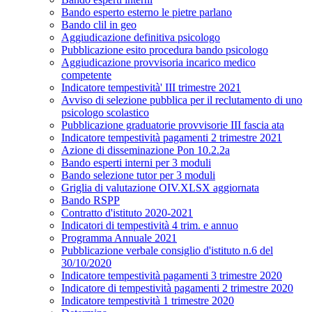
Bando esperto esterno le pietre parlano
Bando clil in geo
Aggiudicazione definitiva psicologo
Pubblicazione esito procedura bando psicologo
Aggiudicazione provvisoria incarico medico
competente
Indicatore tempestività' III trimestre 2021
Avviso di selezione pubblica per il reclutamento di uno
psicologo scolastico
Pubblicazione graduatorie provvisorie III fascia ata
Indicatore tempestività pagamenti 2 trimestre 2021
Azione di disseminazione Pon 10.2.2a
Bando esperti interni per 3 moduli
Bando selezione tutor per 3 moduli
Griglia di valutazione OIV.XLSX aggiornata
Bando RSPP
Contratto d'istituto 2020-2021
Indicatori di tempestività 4 trim. e annuo
Programma Annuale 2021
Pubblicazione verbale consiglio d'istituto n.6 del
30/10/2020
Indicatore tempestività pagamenti 3 trimestre 2020
Indicatore di tempestività pagamenti 2 trimestre 2020
Indicatore tempestività 1 trimestre 2020