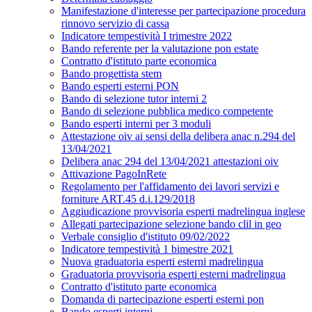
Manifestazione d'interesse per partecipazione procedura
rinnovo servizio di cassa
Indicatore tempestività I trimestre 2022
Bando referente per la valutazione pon estate
Contratto d'istituto parte economica
Bando progettista stem
Bando esperti esterni PON
Bando di selezione tutor interni 2
Bando di selezione pubblica medico competente
Bando esperti interni per 3 moduli
Attestazione oiv ai sensi della delibera anac n.294 del
13/04/2021
Delibera anac 294 del 13/04/2021 attestazioni oiv
Attivazione PagoInRete
Regolamento per l'affidamento dei lavori servizi e
forniture ART.45 d.i.129/2018
Aggiudicazione provvisoria esperti madrelingua inglese
Allegati partecipazione selezione bando clil in geo
Verbale consiglio d'istituto 09/02/2022
Indicatore tempestività 1 bimestre 2021
Nuova graduatoria esperti esterni madrelingua
Graduatoria provvisoria esperti esterni madrelingua
Contratto d'istituto parte economica
Domanda di partecipazione esperti esterni pon
Bando esperti interni