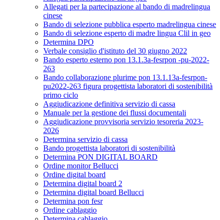
Allegati per la partecipazione al bando di madrelingua
cinese
Bando di selezione pubblica esperto madrelingua cinese
Bando di selezione esperto di madre lingua Clil in geo
Determina DPO
Verbale consiglio d'istituto del 30 giugno 2022
Bando esperto esterno pon 13.1.3a-fesrpon -pu-2022-
263
Bando collaborazione plurime pon 13.1.13a-fesrpon-
pu2022-263 figura progettista laboratori di sostenibilità
primo ciclo
Aggiudicazione definitiva servizio di cassa
Manuale per la gestione dei flussi documentali
Aggiudicazione provvisoria servizio tesoreria 2023-
2026
Determina servizio di cassa
Bando progettista laboratori di sostenibilità
Determina PON DIGITAL BOARD
Ordine monitor Bellucci
Ordine digital board
Determina digital board 2
Determina digital board Bellucci
Determina pon fesr
Ordine cablaggio
Determina cablaggio