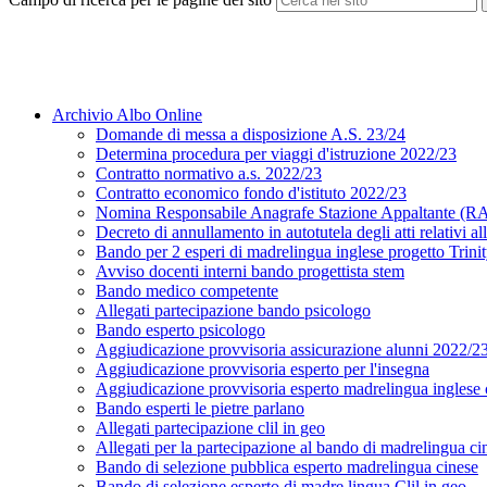
Archivio Albo Online
Domande di messa a disposizione A.S. 23/24
Determina procedura per viaggi d'istruzione 2022/23
Contratto normativo a.s. 2022/23
Contratto economico fondo d'istituto 2022/23
Nomina Responsabile Anagrafe Stazione Appaltante (
Decreto di annullamento in autotutela degli atti relativi a
Bando per 2 esperi di madrelingua inglese progetto Trini
Avviso docenti interni bando progettista stem
Bando medico competente
Allegati partecipazione bando psicologo
Bando esperto psicologo
Aggiudicazione provvisoria assicurazione alunni 2022/2
Aggiudicazione provvisoria esperto per l'insegna
Aggiudicazione provvisoria esperto madrelingua inglese c
Bando esperti le pietre parlano
Allegati partecipazione clil in geo
Allegati per la partecipazione al bando di madrelingua ci
Bando di selezione pubblica esperto madrelingua cinese
Bando di selezione esperto di madre lingua Clil in geo