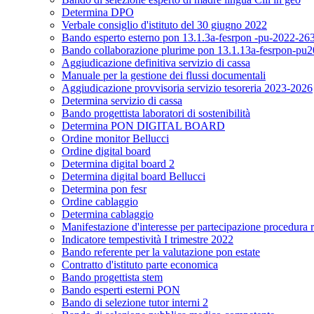
Determina DPO
Verbale consiglio d'istituto del 30 giugno 2022
Bando esperto esterno pon 13.1.3a-fesrpon -pu-2022-26
Bando collaborazione plurime pon 13.1.13a-fesrpon-pu2022
Aggiudicazione definitiva servizio di cassa
Manuale per la gestione dei flussi documentali
Aggiudicazione provvisoria servizio tesoreria 2023-2026
Determina servizio di cassa
Bando progettista laboratori di sostenibilità
Determina PON DIGITAL BOARD
Ordine monitor Bellucci
Ordine digital board
Determina digital board 2
Determina digital board Bellucci
Determina pon fesr
Ordine cablaggio
Determina cablaggio
Manifestazione d'interesse per partecipazione procedura r
Indicatore tempestività I trimestre 2022
Bando referente per la valutazione pon estate
Contratto d'istituto parte economica
Bando progettista stem
Bando esperti esterni PON
Bando di selezione tutor interni 2