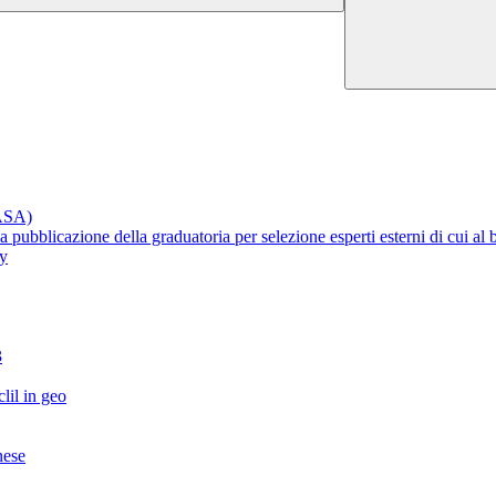
RASA)
lla pubblicazione della graduatoria per selezione esperti esterni di cui 
ty
3
lil in geo
nese