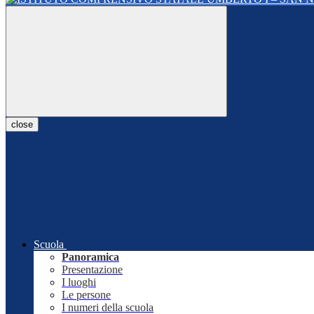
close
Scuola
Panoramica
Presentazione
I luoghi
Le persone
I numeri della scuola