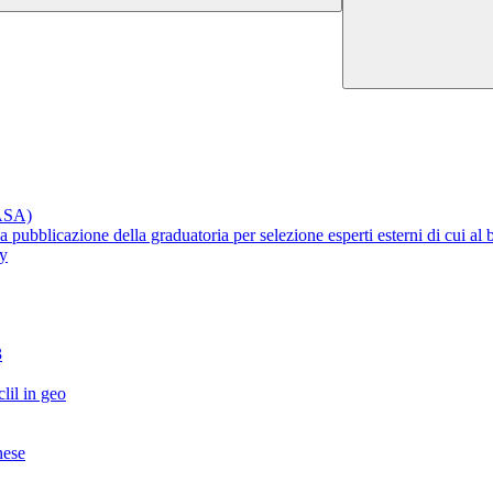
RASA)
lla pubblicazione della graduatoria per selezione esperti esterni di cui 
ty
3
lil in geo
nese