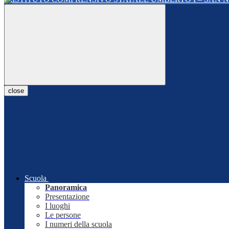
close
Scuola
Panoramica
Presentazione
I luoghi
Le persone
I numeri della scuola