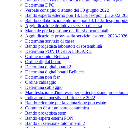
Determina DPO
Verbale consiglio d'istituto del 30 giugno 2022
Bando esperto esterno pon 13.1.3a-fesrpon -pu-2022-26
Bando collaborazione plurime pon 13.1.13a-fesrpon-pu2022
Aggiudicazione definitiva servizio di cassa
Manuale per la gestione dei flussi documentali
Aggiudicazione provvisoria servizio tesoreria 2023-2026
Determina servizio di cassa
Bando progettista laboratori di sostenibilità
Determina PON DIGITAL BOARD
Ordine monitor Bellucci
Ordine digital board
Determina digital board 2
Determina digital board Bellucci
Determina pon fesr
Ordine cablaggio
Determina cablaggio
Manifestazione d'interesse per partecipazione procedura r
Indicatore tempestività I trimestre 2022
Bando referente per la valutazione pon estate
Contratto d'istituto parte economica
Bando progettista stem
Bando esperti esterni PON
Bando di selezione tutor interni 2