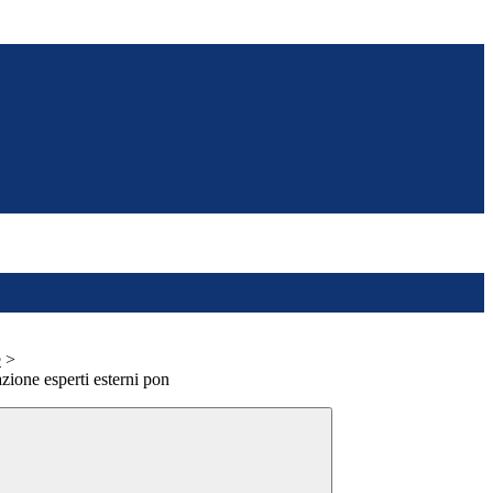
e
>
ione esperti esterni pon