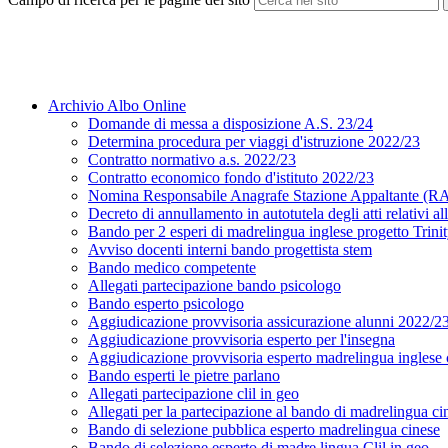
Archivio Albo Online
Domande di messa a disposizione A.S. 23/24
Determina procedura per viaggi d'istruzione 2022/23
Contratto normativo a.s. 2022/23
Contratto economico fondo d'istituto 2022/23
Nomina Responsabile Anagrafe Stazione Appaltante (
Decreto di annullamento in autotutela degli atti relativi a
Bando per 2 esperi di madrelingua inglese progetto Trini
Avviso docenti interni bando progettista stem
Bando medico competente
Allegati partecipazione bando psicologo
Bando esperto psicologo
Aggiudicazione provvisoria assicurazione alunni 2022/2
Aggiudicazione provvisoria esperto per l'insegna
Aggiudicazione provvisoria esperto madrelingua inglese c
Bando esperti le pietre parlano
Allegati partecipazione clil in geo
Allegati per la partecipazione al bando di madrelingua ci
Bando di selezione pubblica esperto madrelingua cinese
Bando di selezione esperto di madre lingua Clil in geo