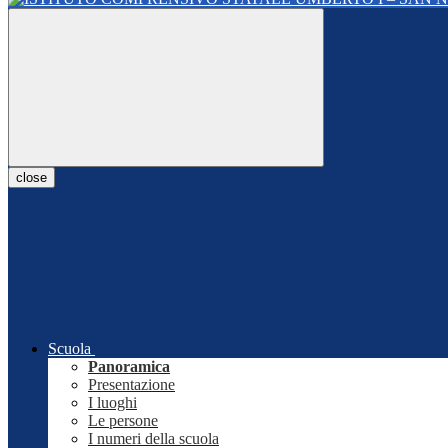
close
Scuola
Panoramica
Presentazione
I luoghi
Le persone
I numeri della scuola