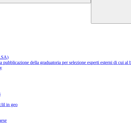
RASA)
lla pubblicazione della graduatoria per selezione esperti esterni di cui 
ty
3
lil in geo
nese