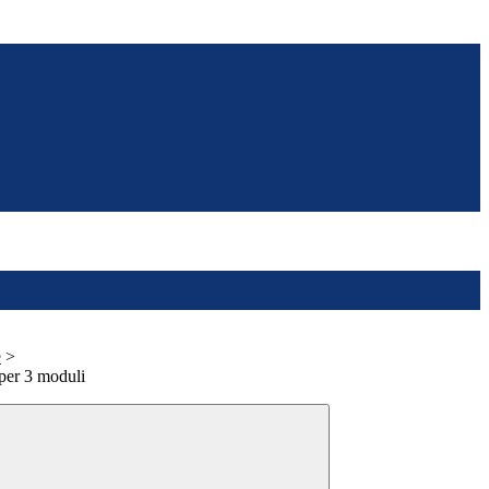
e
>
 per 3 moduli