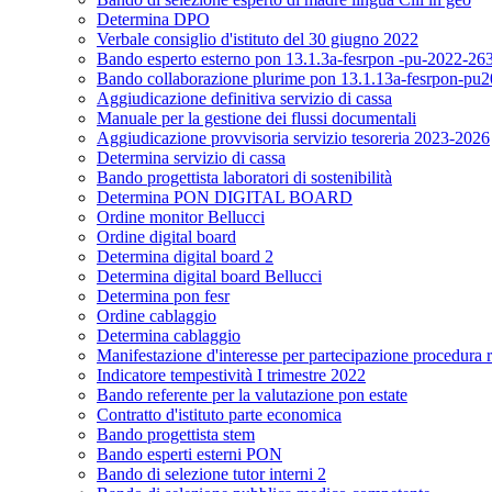
Determina DPO
Verbale consiglio d'istituto del 30 giugno 2022
Bando esperto esterno pon 13.1.3a-fesrpon -pu-2022-26
Bando collaborazione plurime pon 13.1.13a-fesrpon-pu2022
Aggiudicazione definitiva servizio di cassa
Manuale per la gestione dei flussi documentali
Aggiudicazione provvisoria servizio tesoreria 2023-2026
Determina servizio di cassa
Bando progettista laboratori di sostenibilità
Determina PON DIGITAL BOARD
Ordine monitor Bellucci
Ordine digital board
Determina digital board 2
Determina digital board Bellucci
Determina pon fesr
Ordine cablaggio
Determina cablaggio
Manifestazione d'interesse per partecipazione procedura r
Indicatore tempestività I trimestre 2022
Bando referente per la valutazione pon estate
Contratto d'istituto parte economica
Bando progettista stem
Bando esperti esterni PON
Bando di selezione tutor interni 2