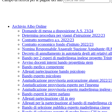
Archivio Albo Online
Domande di messa a disposizione A.S. 23/24
Determina procedura per viaggi d'istruzione 2022/23
Contratto normativo a.s. 2022/23
Contratto economico fondo d'istituto 2022/23
Nomina Responsabile Anagrafe Stazione Appaltante (
Decreto di annullamento in autotutela degli atti relativi a
Bando per 2 esperi di madrelingua inglese progetto Trini
Avviso docenti interni bando progettista stem
Bando medico competente
Allegati partecipazione bando psicologo
Bando esperto psicologo
Aggiudicazione provvisoria assicurazione alunni 2022/2
Aggiudicazione provvisoria esperto per l'insegna
Aggiudicazione provvisoria esperto madrelingua inglese c
Bando esperti le pietre parlano
Allegati partecipazione clil in geo
Allegati per la partecipazione al bando di madrelingua ci
Bando di selezione pubblica esperto madrelingua cinese
Bando di selezione esperto di madre lingua Clil in geo