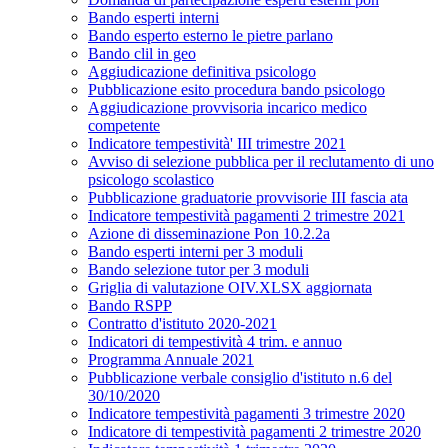
Bando esperti interni
Bando esperto esterno le pietre parlano
Bando clil in geo
Aggiudicazione definitiva psicologo
Pubblicazione esito procedura bando psicologo
Aggiudicazione provvisoria incarico medico
competente
Indicatore tempestività' III trimestre 2021
Avviso di selezione pubblica per il reclutamento di uno
psicologo scolastico
Pubblicazione graduatorie provvisorie III fascia ata
Indicatore tempestività pagamenti 2 trimestre 2021
Azione di disseminazione Pon 10.2.2a
Bando esperti interni per 3 moduli
Bando selezione tutor per 3 moduli
Griglia di valutazione OIV.XLSX aggiornata
Bando RSPP
Contratto d'istituto 2020-2021
Indicatori di tempestività 4 trim. e annuo
Programma Annuale 2021
Pubblicazione verbale consiglio d'istituto n.6 del
30/10/2020
Indicatore tempestività pagamenti 3 trimestre 2020
Indicatore di tempestività pagamenti 2 trimestre 2020