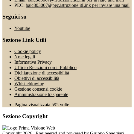
PEC:
baic803007@pec.istruzione.it
Link per inviare una mail
Seguici su
Youtube
Sezione Link Utili
Cookie policy
Note legali
Informativa Privacy
Ufficio Relazioni con il Pubblico
Dichiarazione di accessibilità
Obiettivi di accessibilità
Whistleblowing
Gestione consensi cookie
Amministrazione trasparente
Pagina visualizzata
595
volte
Sezione Copyright
Copyright 2026 | Engineered and powered by Gruppo Spaggiari