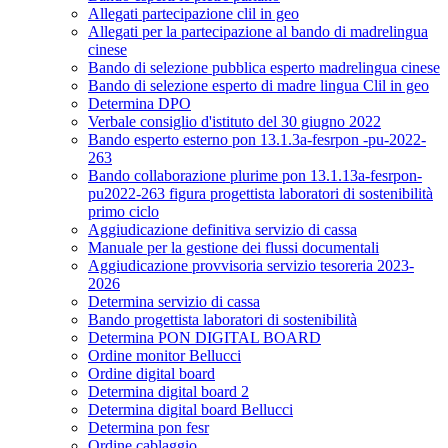
Allegati partecipazione clil in geo
Allegati per la partecipazione al bando di madrelingua
cinese
Bando di selezione pubblica esperto madrelingua cinese
Bando di selezione esperto di madre lingua Clil in geo
Determina DPO
Verbale consiglio d'istituto del 30 giugno 2022
Bando esperto esterno pon 13.1.3a-fesrpon -pu-2022-
263
Bando collaborazione plurime pon 13.1.13a-fesrpon-
pu2022-263 figura progettista laboratori di sostenibilità
primo ciclo
Aggiudicazione definitiva servizio di cassa
Manuale per la gestione dei flussi documentali
Aggiudicazione provvisoria servizio tesoreria 2023-
2026
Determina servizio di cassa
Bando progettista laboratori di sostenibilità
Determina PON DIGITAL BOARD
Ordine monitor Bellucci
Ordine digital board
Determina digital board 2
Determina digital board Bellucci
Determina pon fesr
Ordine cablaggio