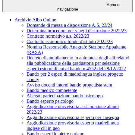
Menu di
navigazione
Archivio Albo Online
Domande di messa a disposizione A.S. 23/24
Determina procedura per viaggi d'istruzione 2022/23
Contratto normativo a.s. 2022/23
Contratto economico fondo d'istituto 2022/23
Nomina Responsabile Anagrafe Stazione Appaltante
(RASA)
Decreto di annullamento in autotutela degli atti relativi
alla pubblicazione della graduatoria per selezione
esperti esterni di cui al bando n.4552 del 28/12/2022
Bando per 2 esperi di madrelingua inglese progetto
Trinity
Avviso docenti interni bando progettista stem
Bando medico competente
Allegati partecipazione bando psicologo
Bando esperto psicologo
Aggiudicazione provvisoria assicurazione alunni
2022/23
Aggiudicazione provvisoria esperto per l'insegna
Aggiudicazione provvisoria esperto madrelingua
inglese clil in geo
Bando esperti le pietre parlano