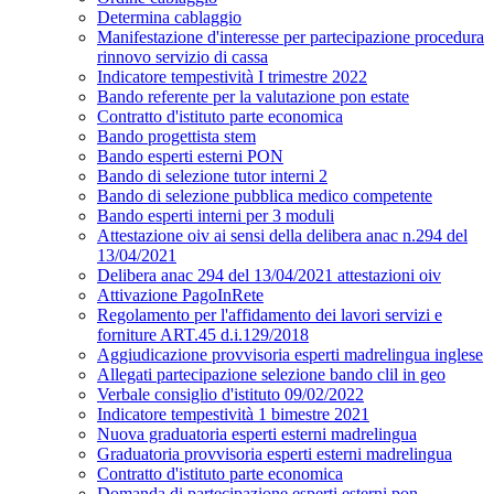
Determina cablaggio
Manifestazione d'interesse per partecipazione procedura
rinnovo servizio di cassa
Indicatore tempestività I trimestre 2022
Bando referente per la valutazione pon estate
Contratto d'istituto parte economica
Bando progettista stem
Bando esperti esterni PON
Bando di selezione tutor interni 2
Bando di selezione pubblica medico competente
Bando esperti interni per 3 moduli
Attestazione oiv ai sensi della delibera anac n.294 del
13/04/2021
Delibera anac 294 del 13/04/2021 attestazioni oiv
Attivazione PagoInRete
Regolamento per l'affidamento dei lavori servizi e
forniture ART.45 d.i.129/2018
Aggiudicazione provvisoria esperti madrelingua inglese
Allegati partecipazione selezione bando clil in geo
Verbale consiglio d'istituto 09/02/2022
Indicatore tempestività 1 bimestre 2021
Nuova graduatoria esperti esterni madrelingua
Graduatoria provvisoria esperti esterni madrelingua
Contratto d'istituto parte economica
Domanda di partecipazione esperti esterni pon