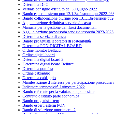
Determina DPO
Verbale consiglio d'istituto del 30 giugno 2022
Bando esperto esterno pon 13.1.3a-fesrpon -pu-2022-26
Bando collaborazione plurime pon 13.1.13a-fesrpon-pu2022
Aggiudicazione definitiva servizio di cassa
Manuale per la gestione dei flussi documentali
Aggiudicazione provvisoria servizio tesoreria 2023-2026
Determina servizio di cassa
Bando progettista laboratori di sostenibilità
Determina PON DIGITAL BOARD
Ordine monitor Bellucci
Ordine digital board
Determina digital board 2
Determina digital board Bellucci
Determina pon fesr
Ordine cablaggio
Determina cablaggio
Manifestazione d'interesse per partecipazione procedura r
Indicatore tempestività I trimestre 2022
Bando referente per la valutazione pon estate
Contratto d'istituto parte economica
Bando progettista stem
Bando esperti esterni PON
Bando di selezione tutor interni 2