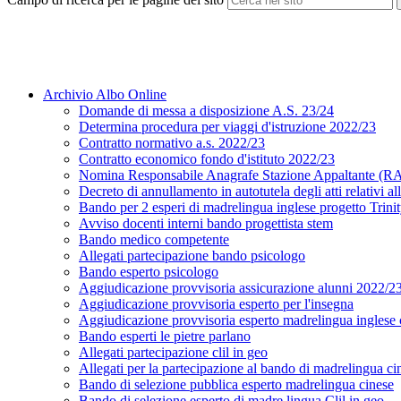
Archivio Albo Online
Domande di messa a disposizione A.S. 23/24
Determina procedura per viaggi d'istruzione 2022/23
Contratto normativo a.s. 2022/23
Contratto economico fondo d'istituto 2022/23
Nomina Responsabile Anagrafe Stazione Appaltante (
Decreto di annullamento in autotutela degli atti relativi a
Bando per 2 esperi di madrelingua inglese progetto Trini
Avviso docenti interni bando progettista stem
Bando medico competente
Allegati partecipazione bando psicologo
Bando esperto psicologo
Aggiudicazione provvisoria assicurazione alunni 2022/2
Aggiudicazione provvisoria esperto per l'insegna
Aggiudicazione provvisoria esperto madrelingua inglese c
Bando esperti le pietre parlano
Allegati partecipazione clil in geo
Allegati per la partecipazione al bando di madrelingua ci
Bando di selezione pubblica esperto madrelingua cinese
Bando di selezione esperto di madre lingua Clil in geo