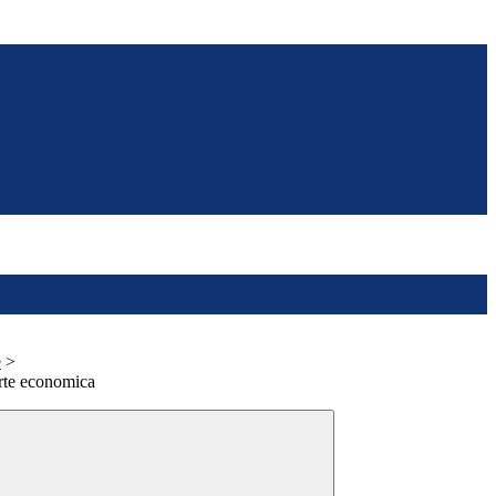
e
>
arte economica