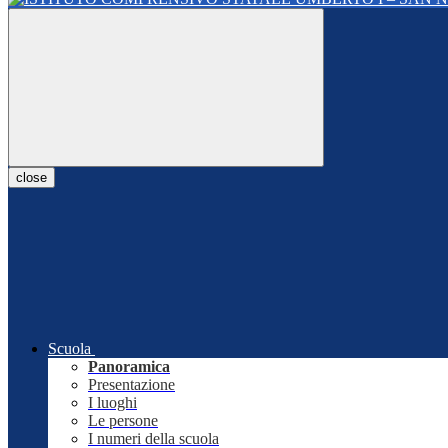
close
Scuola
Panoramica
Presentazione
I luoghi
Le persone
I numeri della scuola