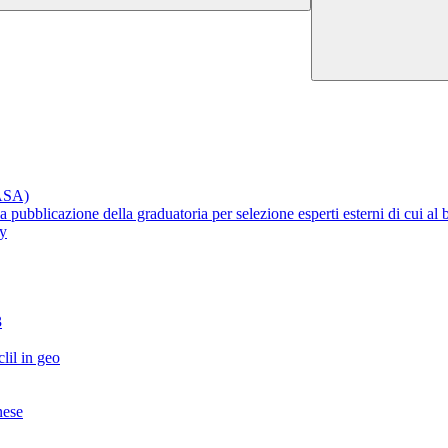
RASA)
lla pubblicazione della graduatoria per selezione esperti esterni di cui 
ty
3
lil in geo
nese