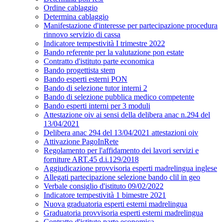
Ordine cablaggio
Determina cablaggio
Manifestazione d'interesse per partecipazione procedura
rinnovo servizio di cassa
Indicatore tempestività I trimestre 2022
Bando referente per la valutazione pon estate
Contratto d'istituto parte economica
Bando progettista stem
Bando esperti esterni PON
Bando di selezione tutor interni 2
Bando di selezione pubblica medico competente
Bando esperti interni per 3 moduli
Attestazione oiv ai sensi della delibera anac n.294 del
13/04/2021
Delibera anac 294 del 13/04/2021 attestazioni oiv
Attivazione PagoInRete
Regolamento per l'affidamento dei lavori servizi e
forniture ART.45 d.i.129/2018
Aggiudicazione provvisoria esperti madrelingua inglese
Allegati partecipazione selezione bando clil in geo
Verbale consiglio d'istituto 09/02/2022
Indicatore tempestività 1 bimestre 2021
Nuova graduatoria esperti esterni madrelingua
Graduatoria provvisoria esperti esterni madrelingua
Contratto d'istituto parte economica