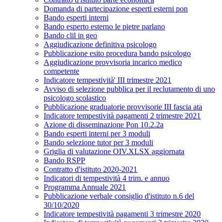
Domanda di partecipazione esperti esterni pon
Bando esperti interni
Bando esperto esterno le pietre parlano
Bando clil in geo
Aggiudicazione definitiva psicologo
Pubblicazione esito procedura bando psicologo
Aggiudicazione provvisoria incarico medico
competente
Indicatore tempestività' III trimestre 2021
Avviso di selezione pubblica per il reclutamento di uno
psicologo scolastico
Pubblicazione graduatorie provvisorie III fascia ata
Indicatore tempestività pagamenti 2 trimestre 2021
Azione di disseminazione Pon 10.2.2a
Bando esperti interni per 3 moduli
Bando selezione tutor per 3 moduli
Griglia di valutazione OIV.XLSX aggiornata
Bando RSPP
Contratto d'istituto 2020-2021
Indicatori di tempestività 4 trim. e annuo
Programma Annuale 2021
Pubblicazione verbale consiglio d'istituto n.6 del
30/10/2020
Indicatore tempestività pagamenti 3 trimestre 2020