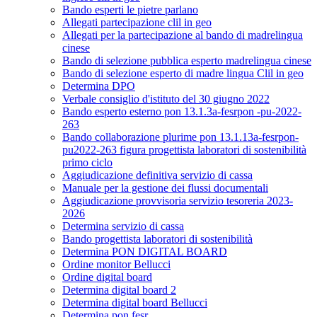
Bando esperti le pietre parlano
Allegati partecipazione clil in geo
Allegati per la partecipazione al bando di madrelingua
cinese
Bando di selezione pubblica esperto madrelingua cinese
Bando di selezione esperto di madre lingua Clil in geo
Determina DPO
Verbale consiglio d'istituto del 30 giugno 2022
Bando esperto esterno pon 13.1.3a-fesrpon -pu-2022-
263
Bando collaborazione plurime pon 13.1.13a-fesrpon-
pu2022-263 figura progettista laboratori di sostenibilità
primo ciclo
Aggiudicazione definitiva servizio di cassa
Manuale per la gestione dei flussi documentali
Aggiudicazione provvisoria servizio tesoreria 2023-
2026
Determina servizio di cassa
Bando progettista laboratori di sostenibilità
Determina PON DIGITAL BOARD
Ordine monitor Bellucci
Ordine digital board
Determina digital board 2
Determina digital board Bellucci
Determina pon fesr