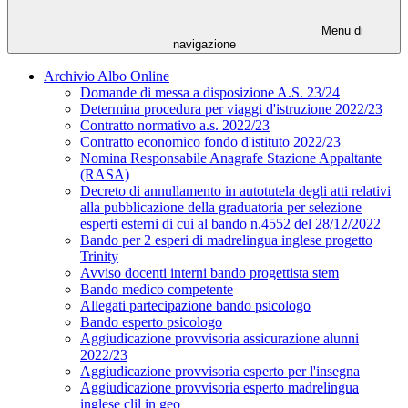
Menu di
navigazione
Archivio Albo Online
Domande di messa a disposizione A.S. 23/24
Determina procedura per viaggi d'istruzione 2022/23
Contratto normativo a.s. 2022/23
Contratto economico fondo d'istituto 2022/23
Nomina Responsabile Anagrafe Stazione Appaltante
(RASA)
Decreto di annullamento in autotutela degli atti relativi
alla pubblicazione della graduatoria per selezione
esperti esterni di cui al bando n.4552 del 28/12/2022
Bando per 2 esperi di madrelingua inglese progetto
Trinity
Avviso docenti interni bando progettista stem
Bando medico competente
Allegati partecipazione bando psicologo
Bando esperto psicologo
Aggiudicazione provvisoria assicurazione alunni
2022/23
Aggiudicazione provvisoria esperto per l'insegna
Aggiudicazione provvisoria esperto madrelingua
inglese clil in geo