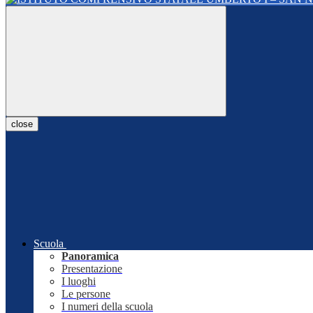
close
Scuola
Panoramica
Presentazione
I luoghi
Le persone
I numeri della scuola