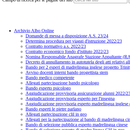
Archivio Albo Online
Domande di messa a disposizione A.S. 23/24
Determina procedura per viaggi d'istruzione 2022/23
Contratto normativo a.s. 2022/23
Contratto economico fondo d'istituto 2022/23
Nomina Responsabile Anagrafe Stazione Appaltante (
Decreto di annullamento in autotutela degli atti relativi a
Bando per 2 esperi di madrelingua inglese progetto Trini
Avviso docenti interni bando progettista stem
Bando medico competente
Allegati partecipazione bando psicologo
Bando esperto psicologo
Aggiudicazione provvisoria assicurazione alunni 2022/2
Aggiudicazione provvisoria esperto per l'insegna
Aggiudicazione provvisoria esperto madrelingua inglese c
Bando esperti le pietre parlano
Allegati partecipazione clil in geo
Allegati per la partecipazione al bando di madrelingua ci
Bando di selezione pubblica esperto madrelingua cinese
Bando di selezione esperto di madre lingua Clil in geo