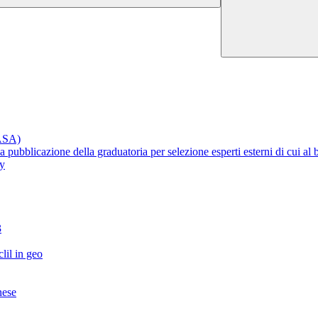
RASA)
lla pubblicazione della graduatoria per selezione esperti esterni di cui 
ty
3
lil in geo
nese