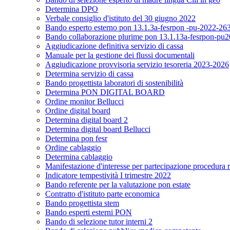
Determina DPO
Verbale consiglio d'istituto del 30 giugno 2022
Bando esperto esterno pon 13.1.3a-fesrpon -pu-2022-26
Bando collaborazione plurime pon 13.1.13a-fesrpon-pu2022
Aggiudicazione definitiva servizio di cassa
Manuale per la gestione dei flussi documentali
Aggiudicazione provvisoria servizio tesoreria 2023-2026
Determina servizio di cassa
Bando progettista laboratori di sostenibilità
Determina PON DIGITAL BOARD
Ordine monitor Bellucci
Ordine digital board
Determina digital board 2
Determina digital board Bellucci
Determina pon fesr
Ordine cablaggio
Determina cablaggio
Manifestazione d'interesse per partecipazione procedura r
Indicatore tempestività I trimestre 2022
Bando referente per la valutazione pon estate
Contratto d'istituto parte economica
Bando progettista stem
Bando esperti esterni PON
Bando di selezione tutor interni 2